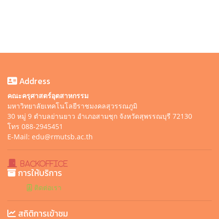
Address
คณะครุศาสตร์อุตสาหกรรม
มหาวิทยาลัยเทคโนโลยีราชมงคลสุวรรณภูมิ
30 หมู่ 9 ตำบลย่านยาว อำเภอสามชุก จังหวัดสุพรรณบุรี 72130
โทร 088-2945451
E-Mail: edu@rmutsb.ac.th
BackOffice
การให้บริการ
ติดต่อเรา
สถิติการเข้าชม