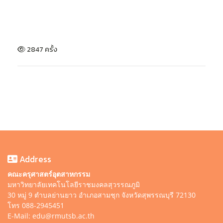
2847 ครั้ง
Address
คณะครุศาสตร์อุตสาหกรรม
มหาวิทยาลัยเทคโนโลยีราชมงคลสุวรรณภูมิ
30 หมู่ 9 ตำบลย่านยาว อำเภอสามชุก จังหวัดสุพรรณบุรี 72130
โทร 088-2945451
E-Mail: edu@rmutsb.ac.th