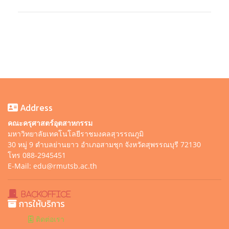
Address
คณะครุศาสตร์อุตสาหกรรม
มหาวิทยาลัยเทคโนโลยีราชมงคลสุวรรณภูมิ
30 หมู่ 9 ตำบลย่านยาว อำเภอสามชุก จังหวัดสุพรรณบุรี 72130
โทร 088-2945451
E-Mail: edu@rmutsb.ac.th
BackOffice
การให้บริการ
ติดต่อเรา