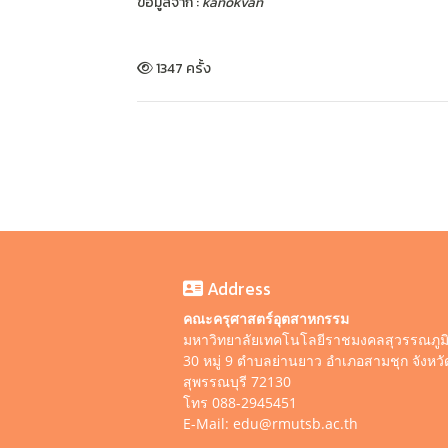
ข้อมูลจาก :
kanokvan
1347 ครั้ง
Address
คณะครุศาสตร์อุตสาหกรรม
มหาวิทยาลัยเทคโนโลยีราชมงคลสุวรรณภูม
30 หมู่ 9 ตำบลย่านยาว อำเภอสามชุก จังหวั
สุพรรณบุรี 72130
โทร 088-2945451
E-Mail: edu@rmutsb.ac.th