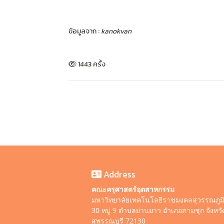
ข้อมูลจาก :
kanokvan
1443 ครั้ง
Address
คณะครุศาสตร์อุตสาหกรรม
มหาวิทยาลัยเทคโนโลยีราชมงคลสุวรรณภูม
30 หมู่ 9 ตำบลย่านยาว อำเภอสามชุก จังหวั
สุพรรณบุรี 72130