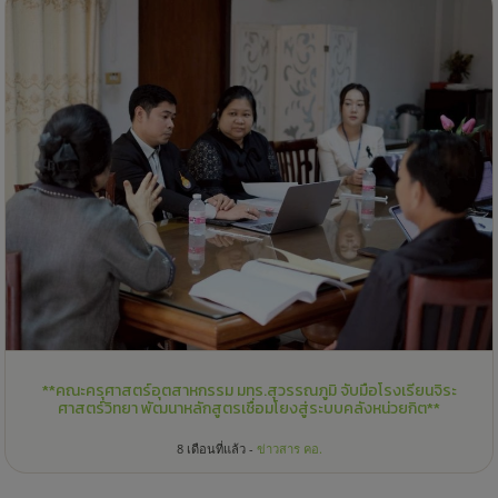
**คณะครุศาสตร์อุตสาหกรรม มทร.สุวรรณภูมิ จับมือโรงเรียนจิระ
ศาสตร์วิทยา พัฒนาหลักสูตรเชื่อมโยงสู่ระบบคลังหน่วยกิต**
8 เดือนที่แล้ว -
ข่าวสาร คอ.