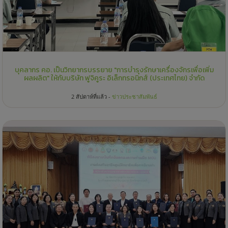
บุคลากร คอ. เป็นวิทยากรบรรยาย "การบำรุงรักษาเครื่องจักรเพื่อเพิ่ม
ผลผลิต" ให้กับบริษัท ฟูจิคูระ อิเล็กทรอนิกส์ (ประเทศไทย) จำกัด
2 สัปดาห์ที่แล้ว -
ข่าวประชาสัมพันธ์