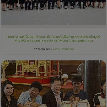
คณะครุศาสตร์อุตสาหกรรม ผนึกความร่วมมือผ่าน MOU ยกระดับศูนย์
ฝึกอาชีพ สร้างโอกาสการมีงานทำ พัฒนากำลังคนสู่อนาคต
2 สัปดาห์ที่แล้ว -
ข่าวประชาสัมพันธ์