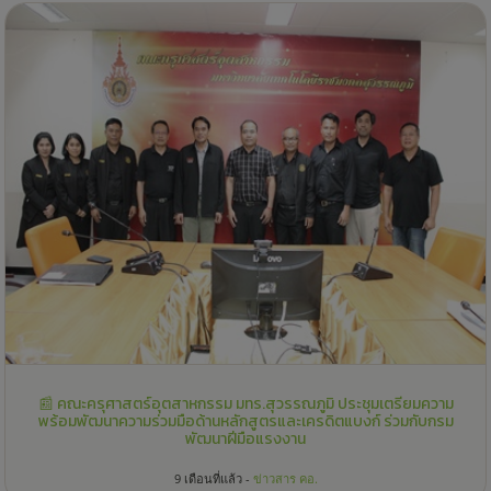
📰 คณะครุศาสตร์อุตสาหกรรม มทร.สุวรรณภูมิ ประชุมเตรียมความ
พร้อมพัฒนาความร่วมมือด้านหลักสูตรและเครดิตแบงก์ ร่วมกับกรม
พัฒนาฝีมือแรงงาน
9 เดือนที่แล้ว -
ข่าวสาร คอ.