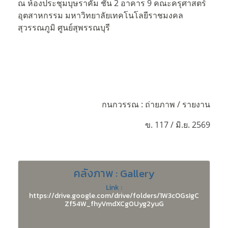
ณ ห้องประชุมบุษราคัม ชั้น 2 อาคาร 9 คณะครุศาสตร์
อุตสาหกรรม มหาวิทยาลัยเทคโนโลยีราชมงคล
สุวรรณภูมิ ศูนย์สุพรรณบุรี
กนกวรรณ : ถ่ายภาพ / รายงาน
ข. 117 / มิ.ย. 2569
คลังภาพ : Gallery
Link :
https://drive.google.com/drive/folders/1W3cOGsIgC
Zf54W_fhyVmdXCg0Uyg2yuG