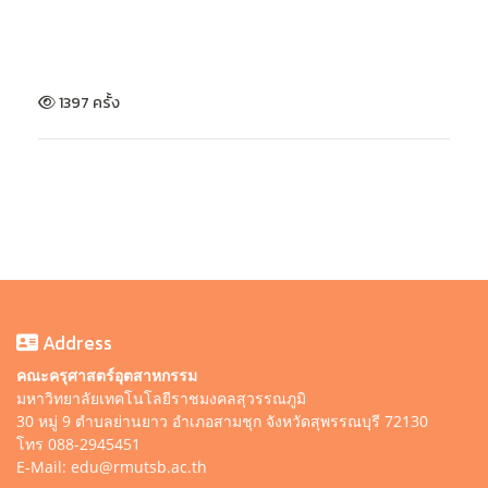
1397 ครั้ง
Address
คณะครุศาสตร์อุตสาหกรรม
มหาวิทยาลัยเทคโนโลยีราชมงคลสุวรรณภูมิ
30 หมู่ 9 ตำบลย่านยาว อำเภอสามชุก จังหวัดสุพรรณบุรี 72130
โทร 088-2945451
E-Mail: edu@rmutsb.ac.th