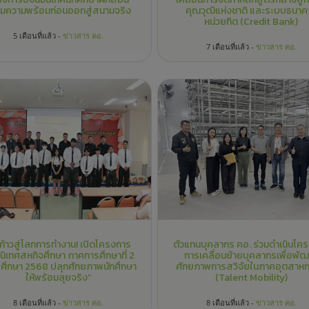
ิเทศสหกิจศึกษา ภาคการศึกษาที่ 2
การเคลื่อนย้ายบุคลากรเพื่อพั
รศึกษา 2568 ปลุกศักยภาพนักศึกษา
ศักยภาพการสวิจัยในภาคอุตสาห
ให้พร้อมลุยจริง”
(Talent Mobility)
8 เดือนที่แล้ว -
ข่าวสาร คอ.
8 เดือนที่แล้ว -
ข่าวสาร คอ.
📰 คณะครุศาสตร์อุตสาหกรรม
รายงานข้อมูลผลงานวิชาการหรือว
ร.สุวรรณภูมิ ประชุมเตรียมความ
คณะครุศาสตร์อุตสาหกรรม ประจ
อมพัฒนาความร่วมมือด้านหลักสูตร
พ.ศ. 2565
ครดิตแบงก์ ร่วมกับกรมพัฒนาฝีมือ
แรงงาน
2 ปีที่แล้ว -
ข่าวสาร คอ.