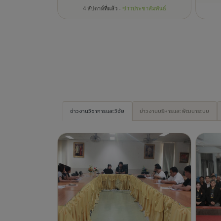
คอ. จัดประชุมกองบรรณาธิการวารสาร
โคร
สหวิทยาการงานวิจัยและนวัตกรรมสังคม
บริ
ครั้งที่ 1/2569
อย่
ต.นิค
3 สัปดาห์ที่แล้ว -
ข่าวสาร คอ.