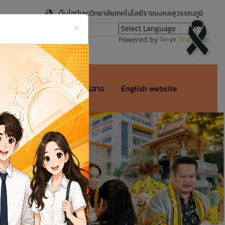
เว็บไซต์มหาวิทยาลัยเทคโนโลยีราชมงคลสุวรรณภูมิ
×
Powered by
Translate
นข้อมูลศิษย์เก่า
วารสาร
English website
Next
ศาสตราจารย์ ดร.ธงชัย อรัญชัย
Professor Dr.Thongchai Arunchai
ณบดีคณะครุศาสตร์อุตสาหกรรม
of Faculty of Industrial Education