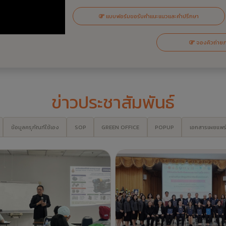
ากร คอ. เป็นวิทยากรบรรยาย "การ
คณะครุศาสตร์อุตสาหกรรม ผนึก
งรักษาเครื่องจักรเพื่อเพิ่มผลผลิต"
ร่วมมือผ่าน MOU ยกระดับศูนย์ฝึก
้กับบริษัท ฟูจิคูระ อิเล็กทรอนิกส์
สร้างโอกาสการมีงานทำ พัฒนากำ
(ประเทศไทย) จำกัด
สู่อนาคต
2 สัปดาห์ที่แล้ว -
ข่าวประชาสัมพันธ์
2 สัปดาห์ที่แล้ว -
ข่าวประชาสัมพันธ