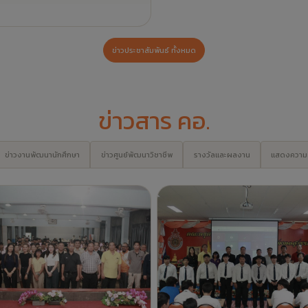
งการครุศาสตร์อุตสาหกรรมร่วมใจ
โครงการปฐมนิเทศนักศึกษาปฏิบัต
การประชาชนพัฒนาชุมชนและสังคม
สอน ประจำปีการศึกษา 2569
างยั่งยืน ณ โรงเรียนด่านช้างวิทยา
มกระเสียว อ.ด่านช้าง จ.สุพรรณบุรี
2 เดือนที่แล้ว -
ข่าวสาร คอ.
2 เดือนที่แล้ว -
ข่าวสาร คอ.