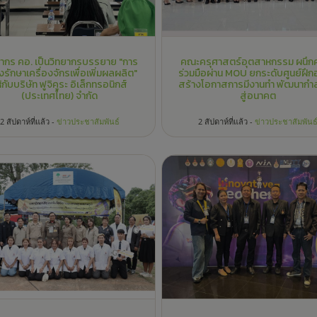
ริหาร คอ. เข้าร่วมโครงการสนองพระ
“บุคลากร คอ. ร่วมจัดกระบวนการเรี
ำริฯ สืบสาน รักษา ต่อยอด ร่วมกับ
และพัฒนาครูส่งเสริมการเรียนรู้ สู
ิธิพระดาบสในถิ่นทุรกันดาร ครั้งที่ 6
นวัตกรรมเพื่อการพัฒนาเศรษฐก
เภอศรีสวัสดิ์ จังหวัดกาญจนบุรี
ฐานราก”
3 สัปดาห์ที่แล้ว -
ข่าวประชาสัมพันธ์
3 สัปดาห์ที่แล้ว -
ข่าวประชาสัมพันธ