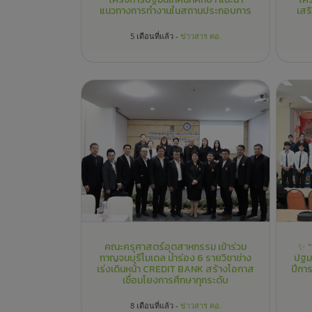
กาญจนบุรีโมเดล นำร่อง 6 รายวิชาช่าง
ปฐมน
เร่งเดินหน้า CREDIT BANK สร้างโอกาส
ปีกา
เชื่อมโยงการศึกษาทุกระดับ
8 เดือนที่แล้ว -
ข่าวสาร คอ.
**คณะครุศาสตร์อุตสาหกรรม
มทร.สุวรรณภูมิ จับมือโรงเรียนจิระ
มท
ศาสตร์วิทยา พัฒนาหลักสูตรเชื่อมโยงสู่
พร้
ระบบคลังหน่วยกิต**
และเ