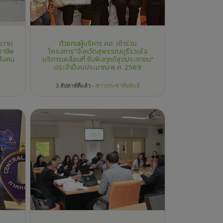
ยนรู้
การประชุมติดตามผลการดำเนินงานตาม
่ครู
แผนปฏิบัติราชการ ประจำปีงบประมาณ
ิจ
พ.ศ. 2569 ด้านการจัดการศึกษา
3 สัปดาห์ที่แล้ว -
ข่าวประชาสัมพันธ์
์