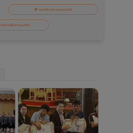
ความ
ตัวแทนผู้บริหาร คอ. เข้าร่วม
อาชีพ
โครงการ"จังหวัดสุพรรณบุรีรวมใจ
ลังคน
บริการเคลื่อนที่ รับฟังทุกข์สุขประชาชน"
ประจำปีงบประมาณ พ.ศ. 2569
์
3 สัปดาห์ที่แล้ว -
ข่าวประชาสัมพันธ์