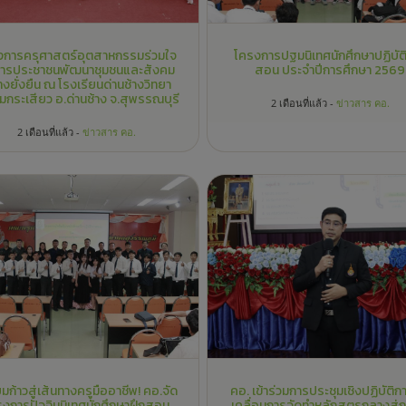
ยมก้าวสู่เส้นทางครูมืออาชีพ! คอ.จัด
คอ. เข้าร่วมการประชุมเชิงปฏิบัติก
รงการปัจฉิมนิเทศนักศึกษาฝึกสอน
เคลื่อนการจัดทำหลักสูตรกลางสู่
ิมความพร้อมก่อนออกสู่สนามจริง
คุณวุฒิแห่งชาติ และระบบธนาค
หน่วยกิต (Credit Bank)
5 เดือนที่แล้ว -
ข่าวสาร คอ.
7 เดือนที่แล้ว -
ข่าวสาร คอ.
ก้าวสู่โลกการทำงาน! เปิดโครงการ
ตัวแทนบุคลากร คอ. ร่วมดำเนินโค