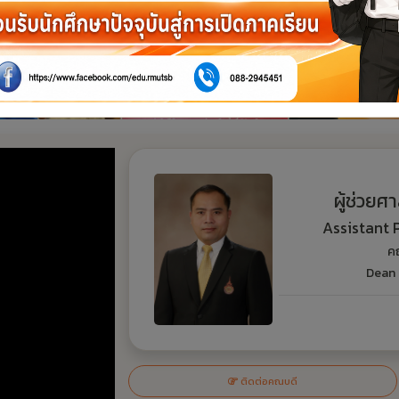
ติดต่อคณบดี
แบบฟอร์มขอรับคำแนะแนวและคำปรึกษา
จองคิวถ่ายภ
ข่าวประชาสัมพันธ์
ข้อมูลครุภัณฑ์ใช้เอง
SOP
GREEN OFFICE
POPUP
เอกสารเผยแพร